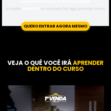
exclusivamente do marketing digital
.
Acredite:
NINGUÉM
no mercado fez algo parecido antes!
QUERO ENTRAR AGORA MESMO
VEJA O QUÊ VOCÊ IRÁ
APRENDER
DENTRO DO CURSO