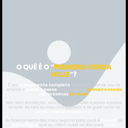
O QUÊ É O “
PRIMEIRA VENDA
HOJE
”?
É um
treinamento completo
e didático, aonde vou te
ensinar o
passo a passo
para fazer sua
primeira venda
nas próximas
24 horas
.
Não tem enrolação.. vou te mostrar todo o passo a passo
através da tela do meu computador e te guiar rumo as
vendas diárias na internet
.
Eu basicamente abri meu negócio para você e
revelei
as
estratégias
que eu utilizo todos os dias para
viver