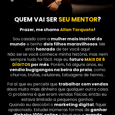
QUEM VAI SER
SEU MENTOR
?
Prazer, me chamo
Allan Torquato
!
Sou casado com a
mulher mais incrível do
mundo
e tenho
dois filhos maravilhosos
. Me
sinto
honrado
de ter você aqui!
Não sei se você conhece minha história, mas nem
sempre tudo foi fácil. Hoje eu
faturo
MAIS DE 6
DÍGITOS
por mês
. Porém, há alguns anos, eu
vendia bugigangas na beira da praia
, como
churros, trufas, celulares, tatuagens de henna…
Foi aí que eu percebi que
trabalhar com vendas
dava muito mais dinheiro que qualquer outra coisa.
O problema é que eram vendas físicas, então eu
estava limitado a pequenos ganhos.
Quando eu descobri o
marketing digital
, fiquei
apaixonado. Estudei inúmeras formas de
ganhar
dinheiro 100% online
e foi aí que a
grande