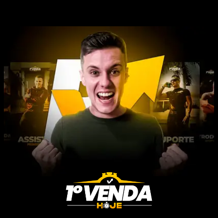
EAAIWor4du60BO7f59sZCpZAPjh8nNXcZCVg3rr0ynS